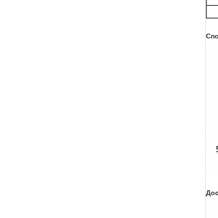
Спо
До