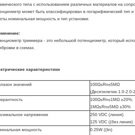
амического типа с использованием различных материалов на соп
енциометр может быть классифицирован в логарифмический тип и 
оты.номинальная мощность и тип установки.
именение:
енциометр триммера - это небольшой потенциометр, который испол
ибровки в схемах.
ктрические характеристики
пазон значений
100Ω≤Rn≤5MΩ
(Десятилетие.1.0-2.0-2
ерантность
100Ω≤Rn≤1MΩ ±20%;
1MΩ≤Rn≤5MΩ ±30%
ксимальное напряжение
250 VDC (линия)
125 VDC ((без линия)
минальная мощность
0.25W ((lin)