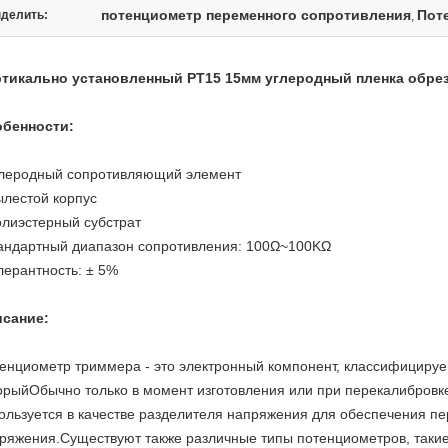
потенциометр переменного сопротивления
Пот
делить:
,
тикально установленный PT15 15мм углеродный пленка обре
бенности:
глеродный сопротивляющий элемент
ылестой корпус
олиэстерный субстрат
андартный диапазон сопротивления: 100Ω~100KΩ
лерантность: ± 5%
сание:
енциометр триммера - это электронный компонент, классифицируе
орый
Обычно только в момент изготовления или при перекалибровке
ользуется в качестве разделителя напряжения для обеспечения п
ряжения.Существуют также различные типы потенциометров, такие