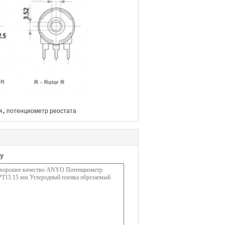
,
я
потенциометр реостата
у