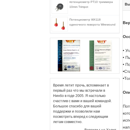
потенциометр PT10 триммера
Вы
10mm Trimpot
Потенциометр WX118
Вер
одиночного поворота Wirewound
Осо
• У
• П
• П
•
Ст
•
То
Время летит прочь, вспоминает в
первый раз что мы встречали в
Опи
Нинбо в годе 2005. Я настолько
счастлив с вами и вашей командой.
Пот
Большое спасибо для вашей
поддержки и позволили нам
кот
посмотреть вперед к следующим
исп
летам совместно.
нап