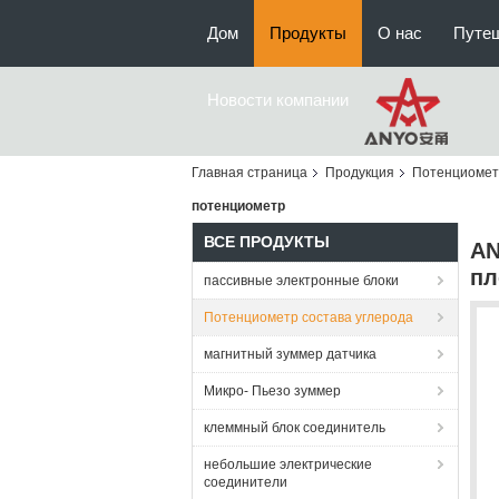
Дом
Продукты
О нас
Путе
Новости компании
Главная страница
Продукция
Потенциометр
потенциометр
ВСЕ ПРОДУКТЫ
AN
пл
пассивные электронные блоки
Потенциометр состава углерода
магнитный зуммер датчика
Микро- Пьезо зуммер
клеммный блок соединитель
небольшие электрические
соединители