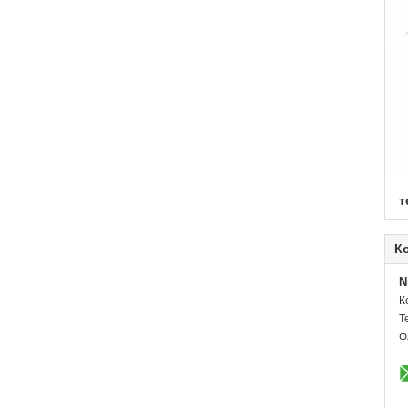
т
К
N
К
Т
Ф