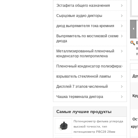
Эстафета общего назначения
Сырцовые аудио дикторы
диод выпрямителя тока кремния
Выпрямитель по мостиковой схеме
диода
Металлизированный пленочный
конденсатор полипропилена
Пленочный конденсатор полиэфира
Др
взрыватель стеклянной лампы
Дисплей 7 этапов численный
Кр
Чашка терминала диктора
Самые лучшие продукты
Ос
Потенциометр фильма углерода
кру
высокой точности, тип
потенциометр РВС28 28мм
роторный