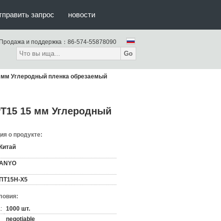
тправить запрос
новости
Продажа и поддержка：
86-574-55878090
Go
5 мм Углеродный пленка обрезаемый
PT15 15 мм Углеродный
я о продукте:
Китай
ANYO
ПТ15Н-Х5
ловия:
:
1000 шт.
negotiable