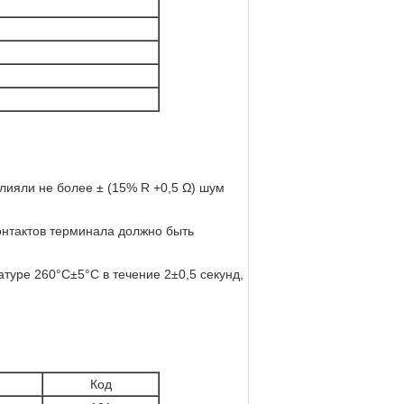
ияли не более ± (15% R +0,5 Ω) шум
контактов терминала должно быть
туре 260°C±5°C в течение 2±0,5 секунд,
Код