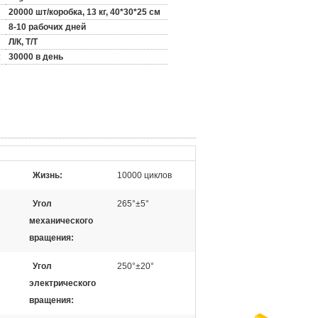
20000 шт/коробка, 13 кг, 40*30*25 см
8-10 рабочих дней
Л/К, Т/Т
:
30000 в день
Жизнь:
10000 циклов
Угол
265°±5°
механического
вращения:
Угол
250°±20°
электрического
вращения: