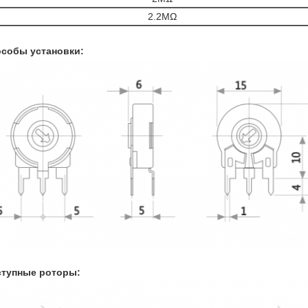
2.2МΩ
собы установки:
ступные роторы: