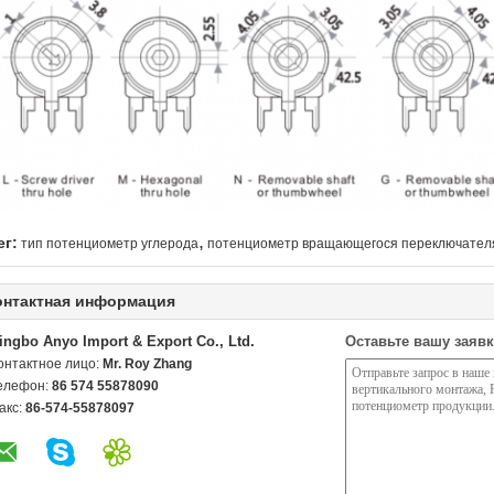
,
ег:
тип потенциометр углерода
потенциометр вращающегося переключател
онтактная информация
ingbo Anyo Import & Export Co., Ltd.
Оставьте вашу заявк
онтактное лицо:
Mr. Roy Zhang
елефон:
86 574 55878090
акс:
86-574-55878097