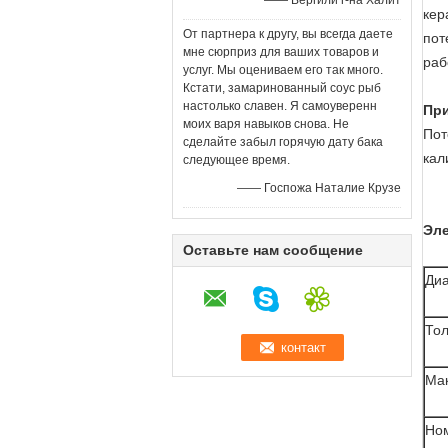
—— Вергили г-на Халит
кер
От партнера к другу, вы всегда даете
пот
мне сюрприз для ваших товаров и
раб
услуг. Мы оцениваем его так много.
Кстати, замаринованный соус рыб
настолько славен. Я самоуверенн
Пр
моих варя навыков снова. Не
Пот
сделайте забыл горячую дату бака
кал
следующее время.
—— Госпожа Наталие Крузе
Эле
Оставьте нам сообщение
Диа
Тол
Ма
Но