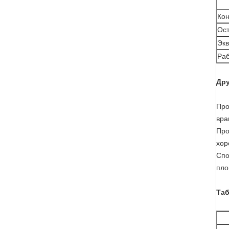
Ко
Ост
Эк
Раб
Дру
Про
вра
Про
хор
Спо
пло
Таб