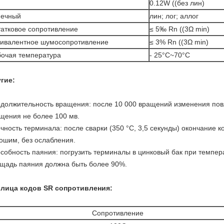
0.12W ((без лин)
нечный
лин; лог; аллог
атковое сопротивление
≤ 5‰ Rn ((3Ω min)
вивалентное шумосопротивление
≤ 3% Rn ((3Ω min)
очая температура
- 25
°C~70°C
гие:
должительность вращения: после 10 000 вращений изменения повл
щения не более 100 мв.
чность терминала: после сварки (350 °C, 3,5 секунды) окончание 
ошим, без ослабления.
собность паяния: погрузить терминалы в цинковый бак при темпера
щадь паяния должна быть более 90%.
лица кодов SR сопротивления:
Сопротивление