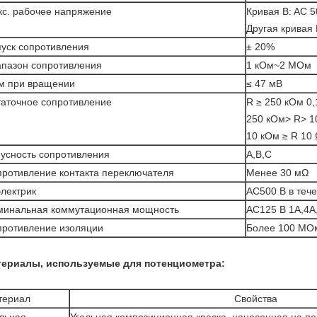
с. рабочее напряжение
Кривая B: AC 5
Другая кривая 
уск сопротивления
± 20%
пазон сопротивления
1 кОм~2 МОм
м при вращении
≤ 47 мВ
аточное сопротивление
R ≥ 250 кОм 0,
250 кОм> R> 1
10 кОм ≥ R 10 
усность сопротивления
A,B,C
ротивление контакта переключателя
Менее 30 мΩ
лектрик
AC500 В в теч
минальная коммутационная мощность
AC125 В 1A,4A
противление изоляции
Более 100 МО
ериалы, используемые для потенциометра:
териал
Свойства