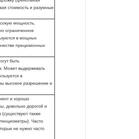
одложку (фенольная
кая стоимость и разумные
сокую мощность,
них ограниченное
ьзуются в мощных
ачестве прецизионных
огут быть
в. Может выдерживать
ользуется в
жны высокое разрешение и
иент и хорошо
ы, довольно дорогой и
в (существуют также
тенциометры). Часто
торые не нужно часто