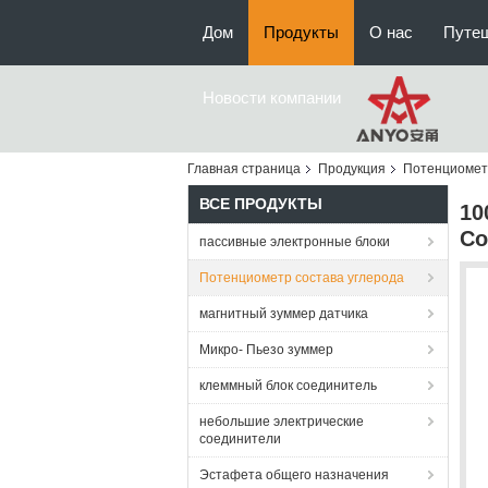
Дом
Продукты
О нас
Путе
Новости компании
Главная страница
Продукция
Потенциометр
ВСЕ ПРОДУКТЫ
10
Со
пассивные электронные блоки
Потенциометр состава углерода
магнитный зуммер датчика
Микро- Пьезо зуммер
клеммный блок соединитель
небольшие электрические
соединители
Эстафета общего назначения