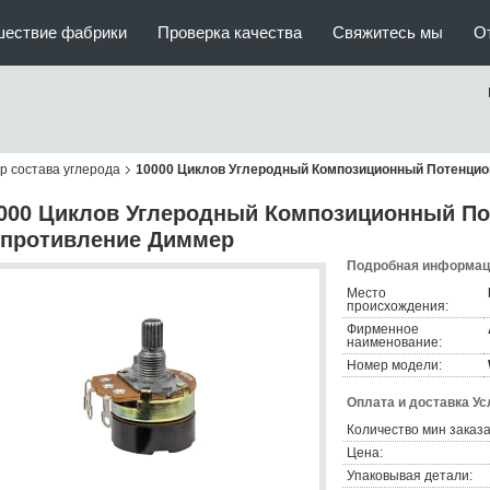
шествие фабрики
Проверка качества
Свяжитесь мы
О
 состава углерода
10000 Циклов Углеродный Композиционный Потенци
000 Циклов Углеродный Композиционный По
противление Диммер
Подробная информаци
Место
происхождения:
Фирменное
наименование:
Номер модели:
Оплата и доставка Ус
Количество мин заказа
Цена:
Упаковывая детали: