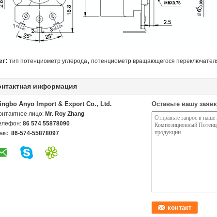
,
ег:
тип потенциометр углерода
потенциометр вращающегося переключател
онтактная информация
ingbo Anyo Import & Export Co., Ltd.
Оставьте вашу заявк
онтактное лицо:
Mr. Roy Zhang
елефон:
86 574 55878090
акс:
86-574-55878097