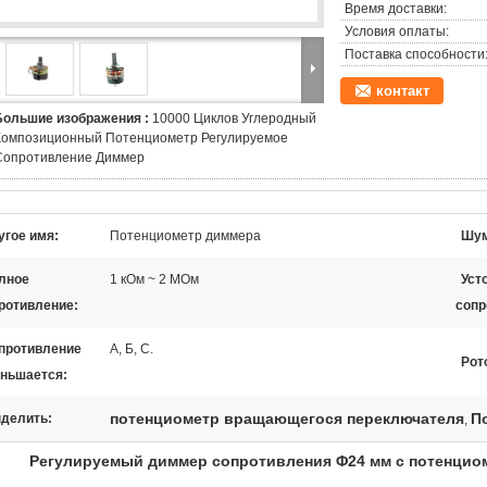
Время доставки:
Условия оплаты:
Поставка способности
контакт
Большие изображения :
10000 Циклов Углеродный
Композиционный Потенциометр Регулируемое
Сопротивление Диммер
угое имя:
Потенциометр диммера
Шум
лное
1 кОм ~ 2 МОм
Уст
ротивление:
сопр
противление
А, Б, С.
Рот
ньшается:
потенциометр вращающегося переключателя
П
делить:
,
Регулируемый диммер сопротивления Φ24 мм с потенцио