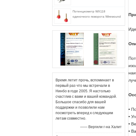
Потенциометр WX118
Пр
одиночного поворота Wirewound
Иде
Опи
Пот
изо
наи
луч
Время летит прочь, вспоминает в
первый раз что мы встречали в
Нинбо в годе 2005. Я настолько
Осо
счастлив с вами и вашей командой.
Большое спасибо для вашей
поддержки и позволили нам
• П
посмотреть вперед к следующим
• У
летам совместно.
• В
—— Вергили г-на Халит
• В