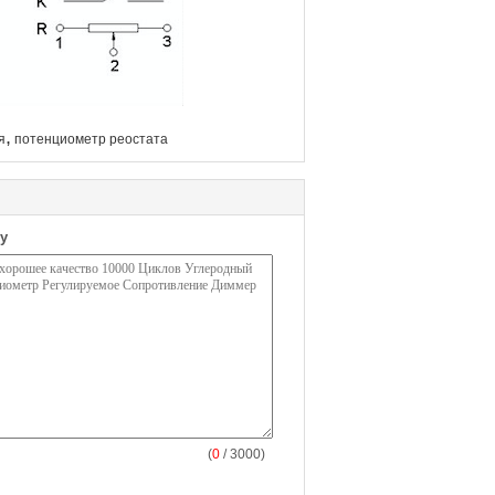
,
я
потенциометр реостата
у
(
0
/ 3000)