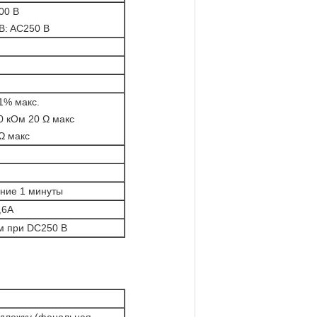
00 В
B: AC250 В
1% макс.
0 кОм 20 Ω макс
Ω макс
ение 1 минуты
,6A
м при DC250 В