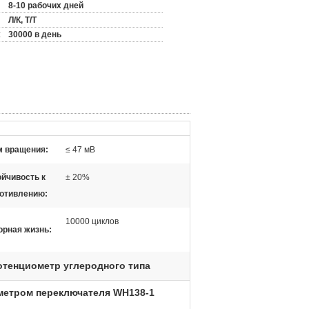
8-10 рабочих дней
Л/К, Т/Т
:
30000 в день
 вращения:
≤ 47 мВ
ойчивость к
± 20%
отивлению:
10000 циклов
орная жизнь:
отенциометр углеродного типа
метром переключателя WH138-1