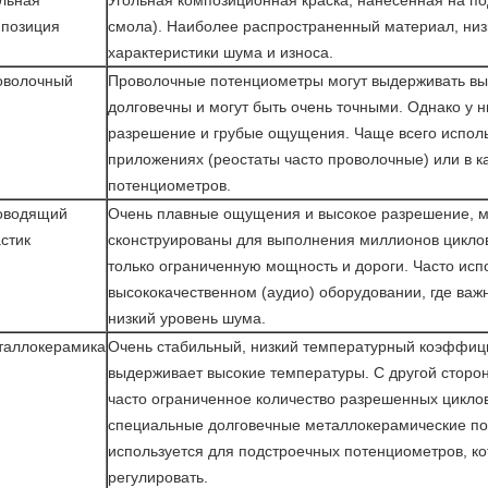
льная
Угольная композиционная краска, нанесенная на п
мпозиция
смола). Наиболее распространенный материал, низ
характеристики шума и износа.
оволочный
Проволочные потенциометры могут выдерживать вы
долговечны и могут быть очень точными. Однако у 
разрешение и грубые ощущения. Чаще всего испол
приложениях (реостаты часто проволочные) или в к
потенциометров.
оводящий
Очень плавные ощущения и высокое разрешение, м
стик
сконструированы для выполнения миллионов цикло
только ограниченную мощность и дороги. Часто исп
высококачественном (аудио) оборудовании, где ва
низкий уровень шума.
таллокерамика
Очень стабильный, низкий температурный коэффиц
выдерживает высокие температуры. С другой сторон
часто ограниченное количество разрешенных цикло
специальные долговечные металлокерамические по
используется для подстроечных потенциометров, ко
регулировать.