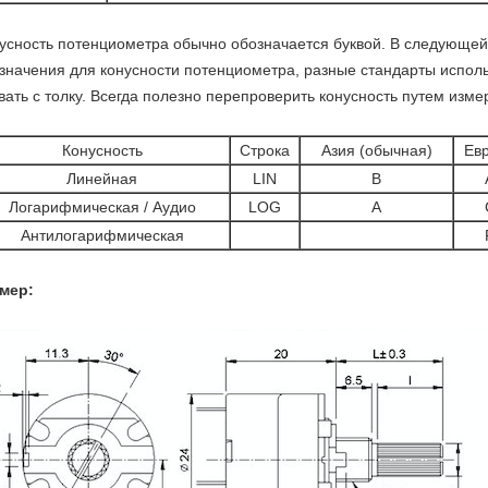
усность потенциометра обычно обозначается буквой. В следующе
значения для конусности потенциометра, разные стандарты использ
вать с толку. Всегда полезно перепроверить конусность путем изме
Конусность
Строка
Азия (обычная)
Ев
Линейная
LIN
B
Логарифмическая / Аудио
LOG
A
Антилогарифмическая
мер: