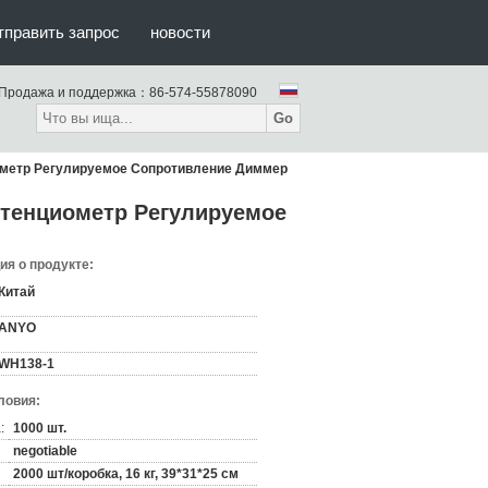
тправить запрос
новости
Продажа и поддержка：
86-574-55878090
Go
ометр Регулируемое Сопротивление Диммер
тенциометр Регулируемое
я о продукте:
Китай
ANYO
WH138-1
ловия:
:
1000 шт.
negotiable
2000 шт/коробка, 16 кг, 39*31*25 см