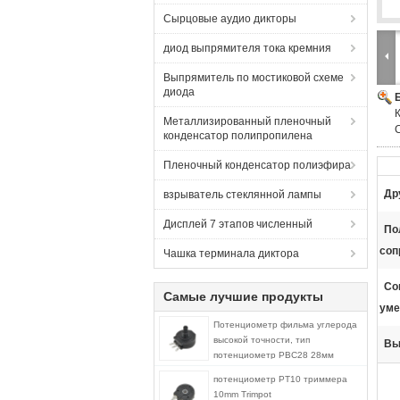
Сырцовые аудио дикторы
диод выпрямителя тока кремния
Выпрямитель по мостиковой схеме
диода
Металлизированный пленочный
конденсатор полипропилена
Пленочный конденсатор полиэфира
Др
взрыватель стеклянной лампы
Дисплей 7 этапов численный
По
соп
Чашка терминала диктора
Со
Самые лучшие продукты
уме
Потенциометр фильма углерода
высокой точности, тип
Вы
потенциометр РВС28 28мм
роторный
потенциометр PT10 триммера
10mm Trimpot