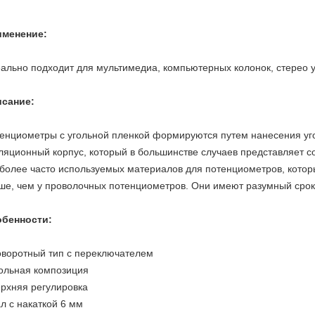
именение:
ально подходит для мультимедиа, компьютерных колонок, стерео у
сание:
енциометры с угольной пленкой формируются путем нанесения уг
ляционный корпус, который в большинстве случаев представляет с
более часто используемых материалов для потенциометров, кото
ше, чем у проволочных потенциометров. Они имеют разумный срок
бенности:
оворотный тип с переключателем
гольная композиция
ерхняя регулировка
ал с накаткой 6 мм