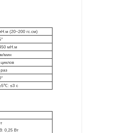
мН.м (20~200 гс.см)
5°
50 мН.м
см/мин
 циклов
 раз
0°
±5
℃: ≤3 с
Вт
B: 0,25 Вт