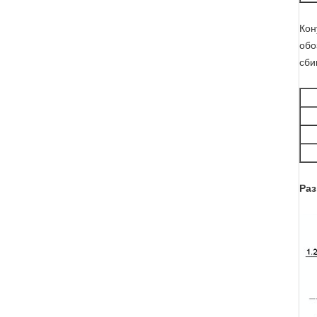
Кон
обо
сби
Раз