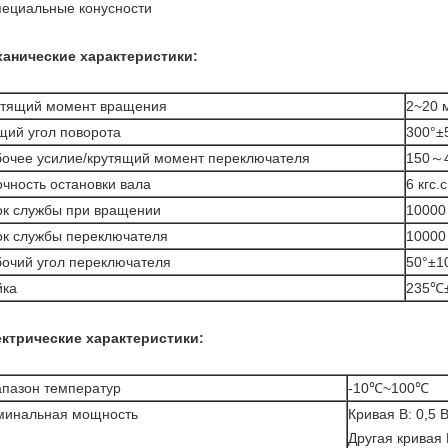
пециальные конусности
анические характеристики:
утящий момент вращения
2~20 
ий угол поворота
300°±
очее усилие/крутящий момент переключателя
150～4
чность остановки вала
6 кгс.
к службы при вращении
10000
к службы переключателя
10000
очий угол переключателя
50°±1
йка
235℃
ктрические характеристики:
пазон температур
-10℃~100℃
минальная мощность
Кривая B: 0,5 
Другая кривая 