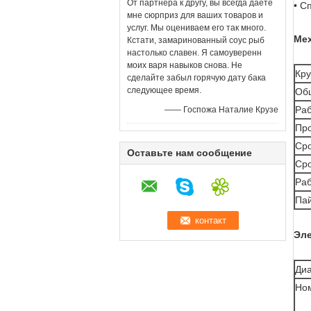
От партнера к другу, вы всегда даете
• С
мне сюрприз для ваших товаров и
услуг. Мы оцениваем его так много.
Мех
Кстати, замаринованный соус рыб
настолько славен. Я самоуверенн
моих варя навыков снова. Не
Кр
сделайте забыл горячую дату бака
следующее время.
Общ
Раб
—— Госпожа Наталие Крузе
Про
Сро
Оставьте нам сообщение
Сро
Раб
Па
Эле
Диа
Но