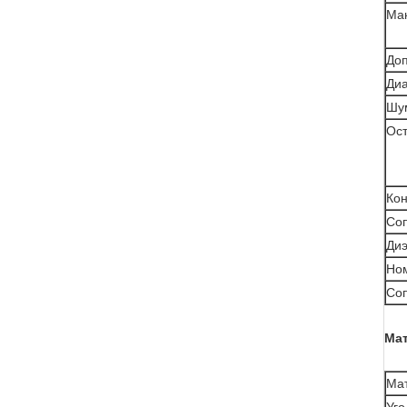
Мак
Доп
Диа
Шу
Ост
Кон
Соп
Диэ
Но
Со
Мат
Ма