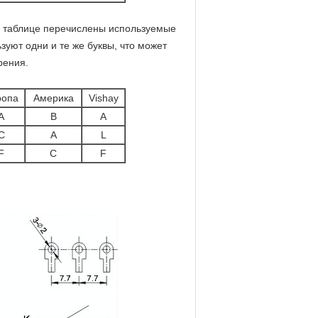
й таблице перечислены используемые
уют одни и те же буквы, что может
рения.
ропа
Америка
Vishay
A
B
A
C
A
L
F
C
F