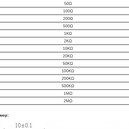
50Ω
100Ω
200Ω
500Ω
1KΩ
2KΩ
10KΩ
20KΩ
50KΩ
100KΩ
200KΩ
500KΩ
1МΩ
2МΩ
мер: