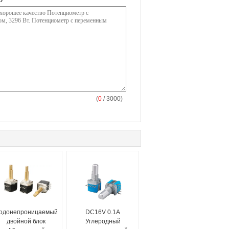
(
0
/ 3000)
одонепроницаемый
DC16V 0.1A
двойной блок
Углеродный