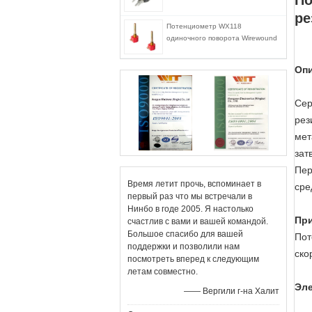
По
ре
Потенциометр WX118
одиночного поворота Wirewound
Опи
Сер
рез
мет
зат
Пер
Время летит прочь, вспоминает в
сре
первый раз что мы встречали в
Нинбо в годе 2005. Я настолько
Пр
счастлив с вами и вашей командой.
Большое спасибо для вашей
Пот
поддержки и позволили нам
скор
посмотреть вперед к следующим
летам совместно.
Эле
—— Вергили г-на Халит