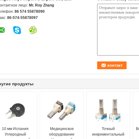
онтактное лицо:
Mr. Roy Zhang
елефон:
86 574 55878090
акс:
86-574-55878097
ругие продукты
10 мм Испания
Медицинское
Точный
В
Углеродный
оборудование
инкрементальный