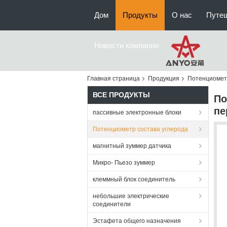
Дом
Продукты
О нас
Путе
Новости компании
Главная страница
Продукция
Потенциометр
ВСЕ ПРОДУКТЫ
По
пе
пассивные электронные блоки
Потенциометр состава углерода
магнитный зуммер датчика
Микро- Пьезо зуммер
клеммный блок соединитель
небольшие электрические
соединители
Эстафета общего назначения