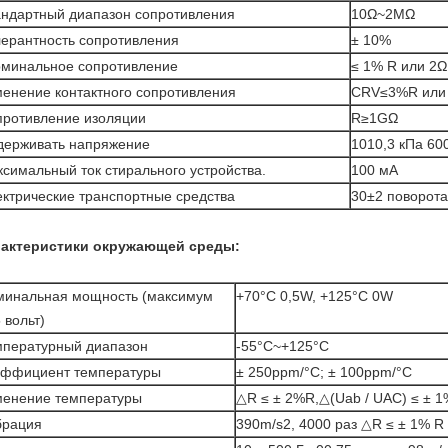
ндартный диапазон сопротивления
10Ω~2MΩ
ерантность сопротивления
± 10%
рминальное сопротивление
≤ 1% R или 2Ω
енение контактного сопротивления
CRV≤3%R или 
противление изоляции
R≥1GΩ
держивать напряжение
1010,3 кПа 600
симальный ток стирального устройства.
100 мА
ктрические транспортные средства
30±2 поворота
актеристики окружающей среды:
минальная мощность (максимум
+70°C 0,5W, +125°C 0W
 вольт)
мпературный диапазон
-55°C~+125°C
эффициент температуры
± 250ppm/°C; ± 100ppm/°C
менение температуры
△R ≤ ± 2%R,△(Uab / UAC) ≤ ± 1
брация
390m/s2, 4000 раз △R ≤ ± 1% R