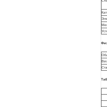
Ст
Кат
Эле
Мех
Уст
Физ
Об
Взг
Ста
Таб