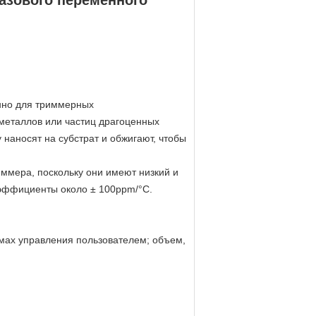
азового переменного
нно для триммерных
 металлов или частиц драгоценных
наносят на субстрат и обжигают, чтобы
ммера, поскольку они имеют низкий и
оэффициенты около ± 100ppm/°C.
мах управления пользователем; объем,