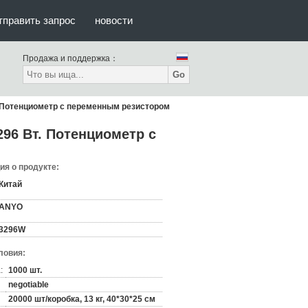
тправить запрос
новости
Продажа и поддержка：
Go
 Потенциометр с переменным резистором
96 Вт. Потенциометр с
я о продукте:
Китай
ANYO
3296W
ловия:
:
1000 шт.
negotiable
20000 шт/коробка, 13 кг, 40*30*25 см