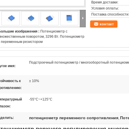
Время доставки:
Условия оплаты:
Поставка способности
контакт
Большие изображения :
Потенциометр с
множественным поворотом, 3296 Вт. Потенциометр
с переменным резистором
Подстроечный потенциометр / многооборотный потенциом
угое имя:
тойчивость к
± 10%
ротивлению:
мпературный
-55°C~+125°C
пазон:
потенциометр переменного сопротивления
Пот
делить:
,