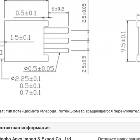
,
ег:
тип потенциометр углерода
потенциометр вращающегося переключател
онтактная информация
ingbo Anyo Import & Export Co., Ltd.
Оставьте вашу заявк