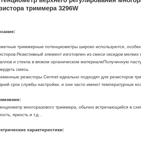
тенциометр верхнего регулирования многор
зистора триммера 3296W
сание:
метные триммерные потенциометры широко используются, особе
исторов.Резистивный элемент изготовлен из смеси оксидов мелких
аллов и стекла в вязком органическом материалеПолученную пасту 
вердеть смесь.
еменные резисторы Cermet идеально подходят для резисторов три
дний срок службы настройки, и они часто имеют температурные к
именение:
енциометр многоразового триммера, обычно встречающийся в схе
ость, яркость и т.д...
ктрические характеристики: