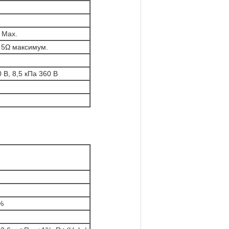
 Max.
5Ω максимум.
 В, 8,5 кПа 360 В
%