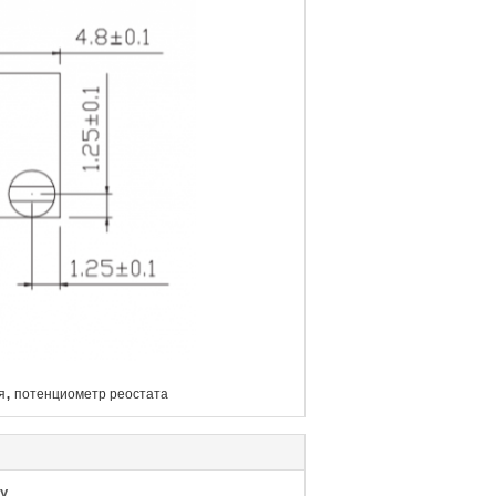
,
я
потенциометр реостата
у