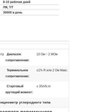
8-10 рабочих дней
Л/К, Т/Т
:
30000 в день
етр
Диапазон
10 Ом ~ 2 МОм
сопротивления:
Терминальное
≤1% R или 2 Ом Макс.
сопротивление:
Стартовый
≤ 35mN.m
крутящий момент:
енциометр углеродного типа