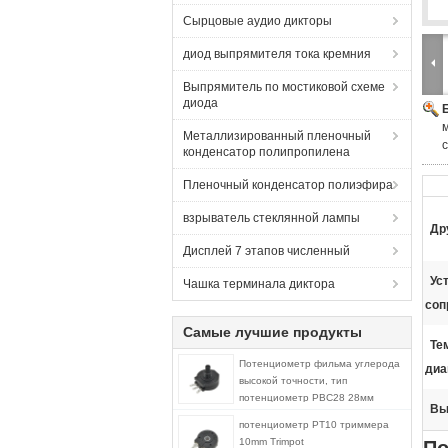
Сырцовые аудио дикторы
диод выпрямителя тока кремния
Выпрямитель по мостиковой схеме
диода
Металлизированный пленочный
конденсатор полипропилена
Пленочный конденсатор полиэфира
взрыватель стеклянной лампы
Др
Дисплей 7 этапов численный
Ус
Чашка терминала диктора
соп
Самые лучшие продукты
Те
Потенциометр фильма углерода
диа
высокой точности, тип
потенциометр РВС28 28мм
Вы
роторный
потенциометр PT10 триммера
10mm Trimpot