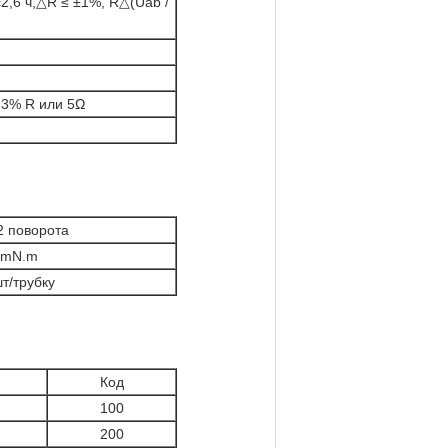
с2,6 ч,△R ≤ ±1%, R△(Uab /
 3% R или 5Ω
2 поворота
5mN.m
т/трубку
Код
100
200