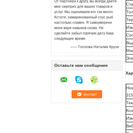
От партнера к другу, вы всегда даете
Ста
мне сюрприз для ваших товаров и
Тол
услуг. Мы оцениваем его так много.
Кстати, замаринованный соус рыб
Те
настолько славен. Я самоуверенн
Изм
моих варя навыков снова. Не
сделайте забыл горячую дату бака
Со
следующее время.
Вы
—— Госпожа Наталие Крузе
Мак
Эле
Оставьте нам сообщение
Хар
Но
315
Те
Ко
Из
Ви