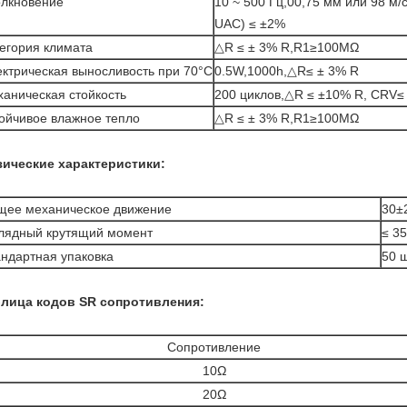
олкновение
10 ~ 500 Гц,00,75 мм или 98 м/
UAC) ≤ ±2%
егория климата
△R ≤ ± 3% R,R1≥100MΩ
ктрическая выносливость при 70°C
0.5W,1000h,△R≤ ± 3% R
аническая стойкость
200 циклов,△R ≤ ±10% R, CRV≤
ойчивое влажное тепло
△R ≤ ± 3% R,R1≥100MΩ
ические характеристики:
щее механическое движение
30±
лядный крутящий момент
≤ 3
ндартная упаковка
50 ш
лица кодов SR сопротивления:
Сопротивление
10Ω
20Ω