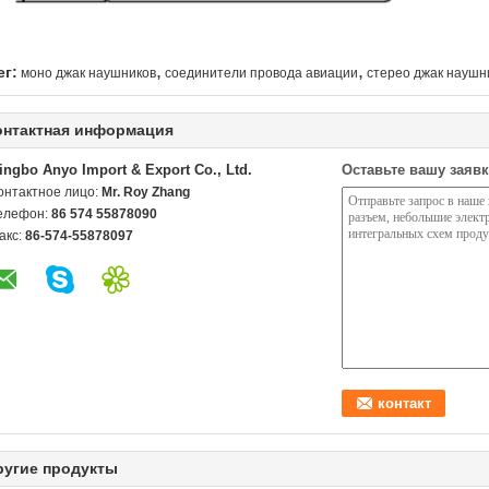
,
,
ег:
моно джак наушников
соединители провода авиации
стерео джак наушн
онтактная информация
ingbo Anyo Import & Export Co., Ltd.
Оставьте вашу заявк
онтактное лицо:
Mr. Roy Zhang
елефон:
86 574 55878090
акс:
86-574-55878097
ругие продукты