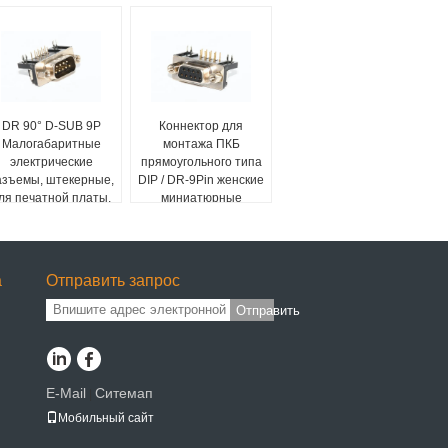
DR 90° D-SUB 9P
Коннектор для
Малогабаритные
монтажа ПКБ
электрические
прямоугольного типа
азъемы, штекерные,
DIP / DR-9Pin женские
ля печатной платы,
миниатюрные
для кабеля
коннекторы D-SUB
расширения RS232
а
Отправить запрос
Отправить
E-Mail
Ситемап
|
Мобильный сайт