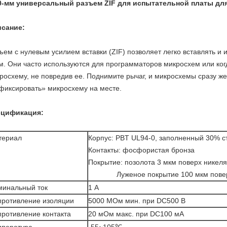
0-мм универсальный разъем ZIF для испытательной платы дл
сание:
ъем с нулевым усилием вставки (ZIF) позволяет легко вставлять и
м. Они часто используются для программаторов микросхем или ко
росхему, не повредив ее. Поднимите рычаг, и микросхемы сразу же 
фиксировать» микросхему на месте.
ецификация:
териал
Корпус: PBT UL94-0, заполненный 30% с
Контакты: фосфористая бронза
Покрытие: позолота 3 мкм поверх никеля
Луженое покрытие 100 мкм поверх
минальный ток
1 А
противление изоляции
5000 МОм мин. при DC500 В
ротивление контакта
20 мОм макс. при DC100 мА