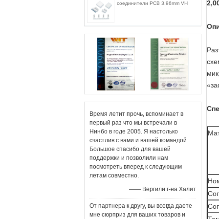
2,0
соединители PCB 3.96mm VH
Опи
Раз
схе
мик
«за
Сп
Время летит прочь, вспоминает в
первый раз что мы встречали в
Нинбо в годе 2005. Я настолько
Ма
счастлив с вами и вашей командой.
Большое спасибо для вашей
поддержки и позволили нам
посмотреть вперед к следующим
летам совместно.
Но
—— Вергили г-на Халит
Со
От партнера к другу, вы всегда даете
Соп
мне сюрприз для ваших товаров и