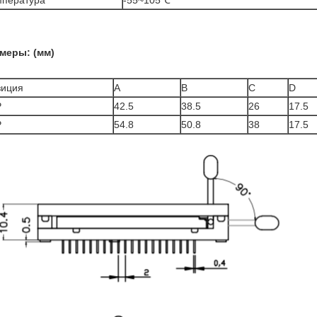
мпература
-55~105℃
меры: (мм)
зиция
A
B
C
D
P
42.5
38.5
26
17.5
P
54.8
50.8
38
17.5