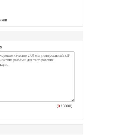
иков
у
(
0
/ 3000)