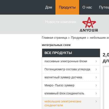
Дом
Продукты
О нас
Путе
Новости компании
Главная страница
Продукция
небольшие э
интегральных схем
ВСЕ ПРОДУКТЫ
2,
дл
пассивные электронные блоки
Потенциометр состава углерода
магнитный зуммер датчика
Микро- Пьезо зуммер
клеммный блок соединитель
небольшие электрические
соединители