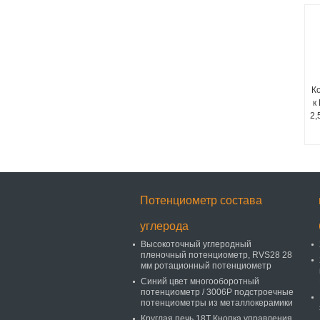
К
к
2,
Потенциометр состава
углерода
Высокоточный углеродный
пленочный потенциометр, RVS28 28
мм ротационный потенциометр
Синий цвет многооборотный
потенциометр / 3006P подстроечные
потенциометры из металлокерамики
Круглая печь 18T Кнопка управления