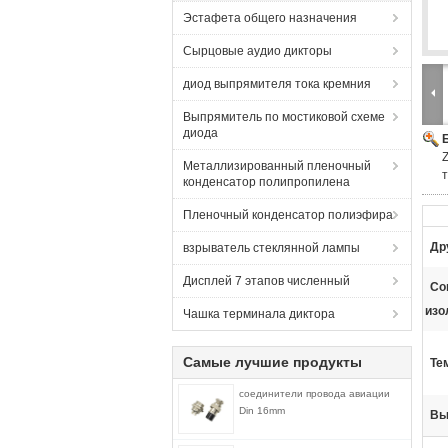
Эстафета общего назначения
Сырцовые аудио дикторы
диод выпрямителя тока кремния
Выпрямитель по мостиковой схеме
диода
Металлизированный пленочный
конденсатор полипропилена
Пленочный конденсатор полиэфира
Др
взрыватель стеклянной лампы
Дисплей 7 этапов численный
Со
изо
Чашка терминала диктора
Самые лучшие продукты
Те
соединители провода авиации
Din 16mm
Вы