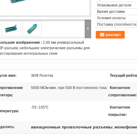
Упаковывая детали:
Время доставки:
Условия оплаты:
Поставка способности
контакт
Большие изображения :
2,00 мм универсальный
ZIF-разъем, небольшие электрические разъемы для
тестирования интегральных схем
угое имя:
ЗИФ Розетка
Текущий рейти
противление
5000 МОм мин. при 500 В постоянного тока
Контактное
лятора:
сопротивление
-55~105℃
Контактное
мпература:
покрытие:
авиационные проволочные разъемы
монофони
делить:
,