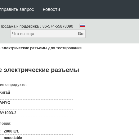
тправить запрос
новости
Продажа и поддержка：
86-574-55878090
Go
е электрические разъемы для тестирования
е электрические разъемы
я о продукте:
Китай
ANYO
AY1003-2
ловия:
:
2000 шт.
negotiable