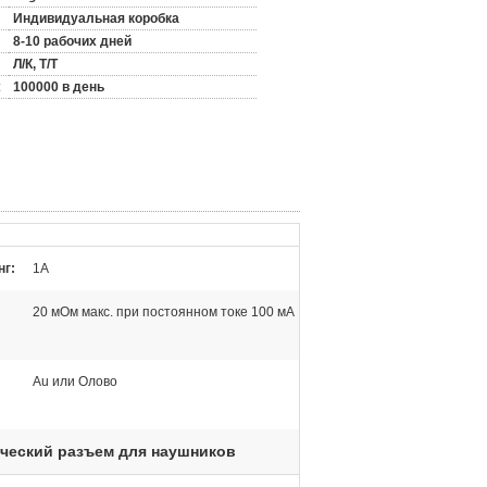
Индивидуальная коробка
8-10 рабочих дней
Л/К, Т/Т
:
100000 в день
нг:
1A
20 мОм макс. при постоянном токе 100 мА
:
Au или Олово
ческий разъем для наушников