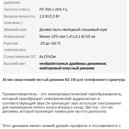
давления:
Частота ответа:
F0: 550 ± 20% Гц
Входная мощность
1,0 Вт/1,5 Вт
(ном./макс.):
Звуковой шум:
Должен быть свободный слышимый шум
Извращение:
Менее 10% при 1 кГц 0,1 Вт/10 см
Рабочая
-20 до +60 ℃
температура:
Сопротивление DC:
8±15%Ом
необработанные драйверы динамиков
Высокий свет:
,
майларовый конусный динамик
36 мм сверхтонкий чистый динамик 8Ω 1W для телефонного гарнитура
Громкоговоритель - это электроакустический преобразователь,
который преобразует электрический аудиосигнал в
соответствующий звук.
Он производит звук, используя электромагнит
для перемещения гибкого конуса вперед и назад..Твиттер - это тип
динамика, который производит наивысшую частоту диапазона.
Этот динамик имеет низкий дизайн профиля и поставляется с