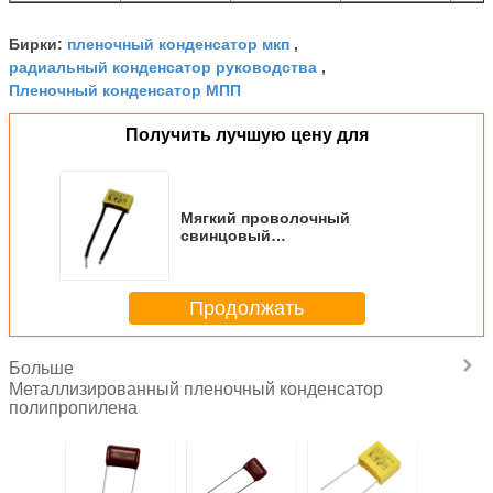
пленочный конденсатор мкп
Бирки:
,
радиальный конденсатор руководства
,
Пленочный конденсатор МПП
Получить лучшую цену для
Мягкий проволочный
свинцовый
металлизированный
полипропиленовый пленочный
конденсатор X2 MKP пленочный
Продолжать
конденсатор
Больше
Металлизированный пленочный конденсатор
полипропилена