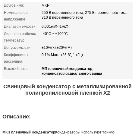
Другое имя:
MKP
Номинальное
250 В переменного тока, 275 В переменного тока,
310 В переменного тока
напряжение:
Диапазон емкости:
0,001мкФ~1мкФ
Диапазон рабочих
-40°C ~ +100°C
температур:
Допуск емкости:
±10%(К);±20%(М)
Коэффициент
0,1% Макс. (25 ℃, 1 кГц)
рассеяния:
МП пленочный конденсатор
Высокий свет:
,
конденсатор радиального свинца
Свинцовый конденсатор с металлизированной
полипропиленовой пленкой X2
Описание:
МКП пленочный конденсатор
Конденсаторы используют тонкую